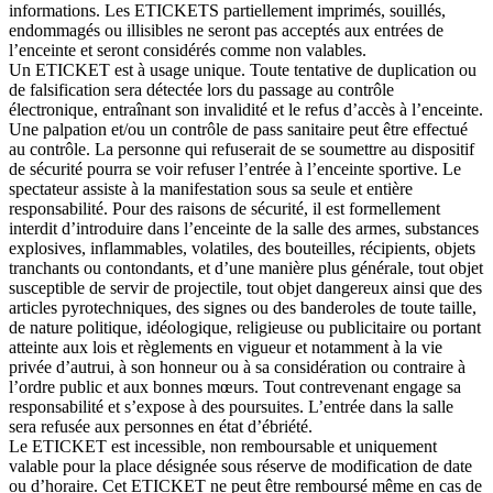
informations. Les ETICKETS partiellement imprimés, souillés,
endommagés ou illisibles ne seront pas acceptés aux entrées de
l’enceinte et seront considérés comme non valables.
Un ETICKET est à usage unique. Toute tentative de duplication ou
de falsification sera détectée lors du passage au contrôle
électronique, entraînant son invalidité et le refus d’accès à l’enceinte.
Une palpation et/ou un contrôle de pass sanitaire peut être effectué
au contrôle. La personne qui refuserait de se soumettre au dispositif
de sécurité pourra se voir refuser l’entrée à l’enceinte sportive. Le
spectateur assiste à la manifestation sous sa seule et entière
responsabilité. Pour des raisons de sécurité, il est formellement
interdit d’introduire dans l’enceinte de la salle des armes, substances
explosives, inflammables, volatiles, des bouteilles, récipients, objets
tranchants ou contondants, et d’une manière plus générale, tout objet
susceptible de servir de projectile, tout objet dangereux ainsi que des
articles pyrotechniques, des signes ou des banderoles de toute taille,
de nature politique, idéologique, religieuse ou publicitaire ou portant
atteinte aux lois et règlements en vigueur et notamment à la vie
privée d’autrui, à son honneur ou à sa considération ou contraire à
l’ordre public et aux bonnes mœurs. Tout contrevenant engage sa
responsabilité et s’expose à des poursuites. L’entrée dans la salle
sera refusée aux personnes en état d’ébriété.
Le ETICKET est incessible, non remboursable et uniquement
valable pour la place désignée sous réserve de modification de date
ou d’horaire. Cet ETICKET ne peut être remboursé même en cas de